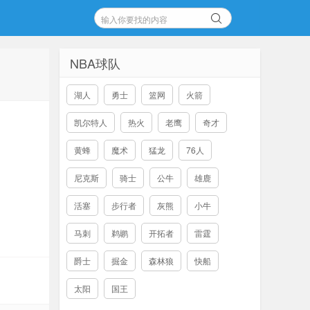
NBA球队
湖人
勇士
篮网
火箭
凯尔特人
热火
老鹰
奇才
黄蜂
魔术
猛龙
76人
尼克斯
骑士
公牛
雄鹿
活塞
步行者
灰熊
小牛
马刺
鹈鹕
开拓者
雷霆
爵士
掘金
森林狼
快船
太阳
国王