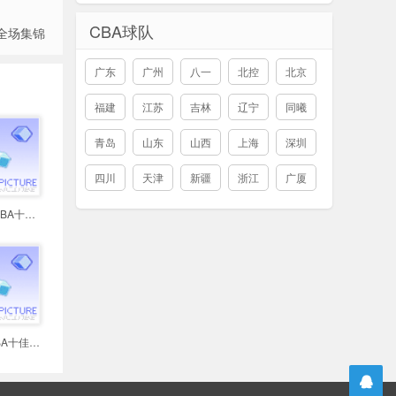
CBA球队
 全场集锦
广东
广州
八一
北控
北京
福建
江苏
吉林
辽宁
同曦
青岛
山东
山西
上海
深圳
四川
天津
新疆
浙江
广厦
2021年11月19日 NBA十佳球 戈贝尔
2021年12月1日 NBA十佳球 哈登单臂