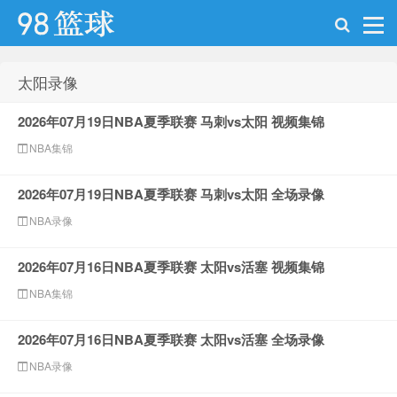
太阳录像
98篮球网
2026年07月19日NBA夏季联赛 马刺vs太阳 视频集锦
NBA集锦
2026年07月19日NBA夏季联赛 马刺vs太阳 全场录像
NBA录像
2026年07月16日NBA夏季联赛 太阳vs活塞 视频集锦
NBA集锦
2026年07月16日NBA夏季联赛 太阳vs活塞 全场录像
NBA录像