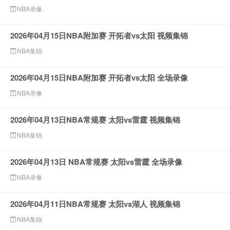
NBA录像
2026年04月15日NBA附加赛 开拓者vs太阳 视频集锦
NBA集锦
2026年04月15日NBA附加赛 开拓者vs太阳 全场录像
NBA录像
2026年04月13日NBA常规赛 太阳vs雷霆 视频集锦
NBA集锦
2026年04月13日 NBA常规赛 太阳vs雷霆 全场录像
NBA录像
2026年04月11日NBA常规赛 太阳vs湖人 视频集锦
NBA集锦