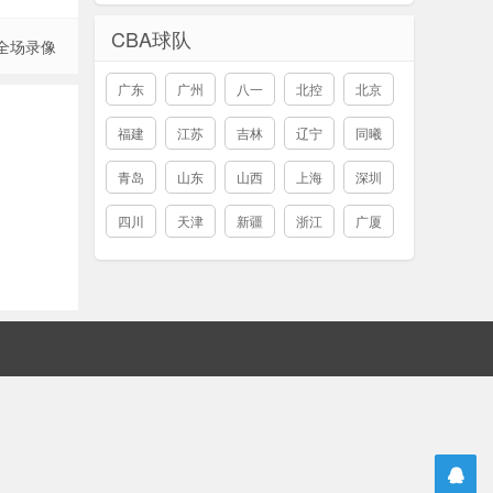
CBA球队
 全场录像
广东
广州
八一
北控
北京
福建
江苏
吉林
辽宁
同曦
青岛
山东
山西
上海
深圳
四川
天津
新疆
浙江
广厦