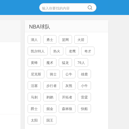
NBA球队
湖人
勇士
篮网
火箭
凯尔特人
热火
老鹰
奇才
黄蜂
魔术
猛龙
76人
尼克斯
骑士
公牛
雄鹿
活塞
步行者
灰熊
小牛
马刺
鹈鹕
开拓者
雷霆
爵士
掘金
森林狼
快船
太阳
国王