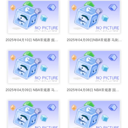
2025年04月10日 NBA常规赛 掘金vs
2025年04月09日NBA常规赛 马刺vs快
2025年04月09日 NBA常规赛 马刺vs
2025年04月08日 NBA常规赛 国王vs