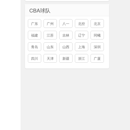
CBA球队
广东
广州
八一
北控
北京
福建
江苏
吉林
辽宁
同曦
青岛
山东
山西
上海
深圳
四川
天津
新疆
浙江
广厦