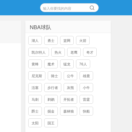
NBA球队
湖人
勇士
篮网
火箭
凯尔特人
热火
老鹰
奇才
黄蜂
魔术
猛龙
76人
尼克斯
骑士
公牛
雄鹿
活塞
步行者
灰熊
小牛
马刺
鹈鹕
开拓者
雷霆
爵士
掘金
森林狼
快船
太阳
国王