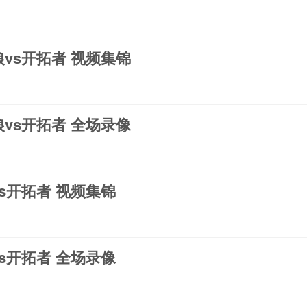
林狼vs开拓者 视频集锦
林狼vs开拓者 全场录像
vs开拓者 视频集锦
vs开拓者 全场录像