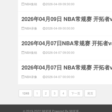
NBA集锦
2026-04-09 09:30:00
2026年04月09日 NBA常规赛 开拓
NBA录像
2026-04-09 00:00:00
2026年04月07日NBA常规赛 开拓者
NBA集锦
2026-04-07 09:00:00
2026年04月07日 NBA常规赛 开拓
NBA录像
2026-04-07 00:00:00
1245
1
2
3
4
下一页
尾页
© 2019-2022 98篮球
Powered By
98篮球
·