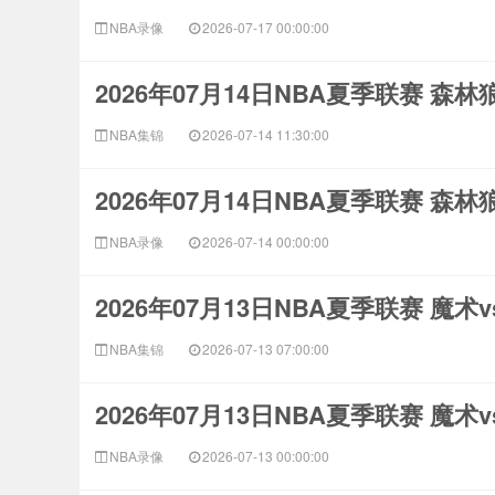
NBA录像
2026-07-17 00:00:00
2026年07月14日NBA夏季联赛 森
NBA集锦
2026-07-14 11:30:00
2026年07月14日NBA夏季联赛 森
NBA录像
2026-07-14 00:00:00
2026年07月13日NBA夏季联赛 魔术
NBA集锦
2026-07-13 07:00:00
2026年07月13日NBA夏季联赛 魔术
NBA录像
2026-07-13 00:00:00