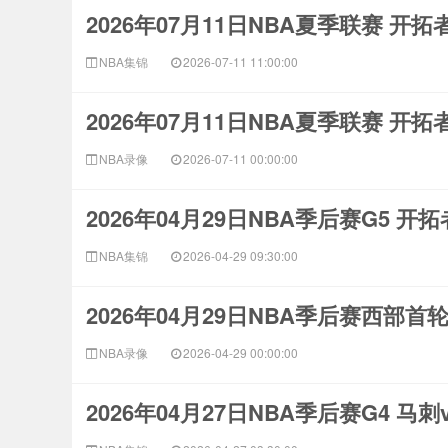
2026年07月11日NBA夏季联赛 开拓
NBA集锦
2026-07-11 11:00:00
2026年07月11日NBA夏季联赛 开拓
NBA录像
2026-07-11 00:00:00
2026年04月29日NBA季后赛G5 开
NBA集锦
2026-04-29 09:30:00
2026年04月29日NBA季后赛西部首
NBA录像
2026-04-29 00:00:00
2026年04月27日NBA季后赛G4 马